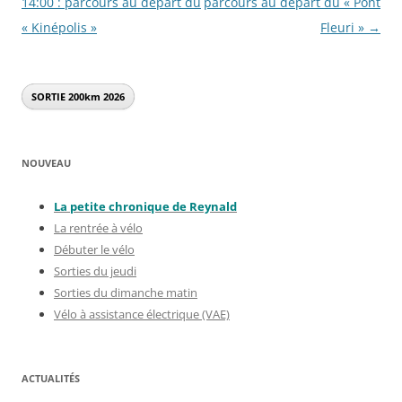
des
14:00 : parcours au départ du
parcours au départ du « Pont
articles
« Kinépolis »
Fleuri »
→
SORTIE 200km
2026
NOUVEAU
La petite chronique de Reynal
d
La rentrée à vélo
Débuter le vélo
Sorties du jeudi
Sorties du dimanche matin
Vélo à assistance électrique (VAE)
ACTUALITÉS