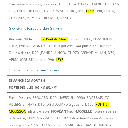
Fresnes-en-Saulnois, puis à dr., D77, JALLAUCOURT, MANHOUÉ, D77-
D32, LANFROICOURT, D70, ARMAUCOURT, D90,
LEYR
, D90, FAULX,
CUSTINES, POMPEY, FROUARD, NANCY.
GPX Grand Parcours
Lien Garmin
Variante 90 km :
…,
Le Pont de Mons
à droite, D10d, BEZAUMONT,
D10d, LANDREMONT puis D10 à gauche, D44 puis à dr., LIXIÈRES,
D44c à droite, D70, JEANDELAINCOURT D70, ARRAYE-et-HAN, D70,
ARMAUCOURT à droite, D90,
LEYR
.
GPX Petit Parcours
Lien Garmin
DIMANCHE 24 AOÛT 8H
PORTE DÉSILLES 105 KM (92 KM)
Porte Désilles, FROUARD, D90, LIVERDUN, D90b, SAIZERAIS, CC,
VILLERS-en-HAYE, D10, DIEULOUARD à gauche, D657,
PONT-à-
MOUSSON
, piste cyclable,
NOVÉANT-sur-MOSELLE
, piste traverser
la Moselle, CORNY-sur-MOSELLE, D657 direction Pont-à-Mousson,
puis à g. D67 ARRY, LORRY à droite MARDIGNY, D42, BOUXIÈRES-