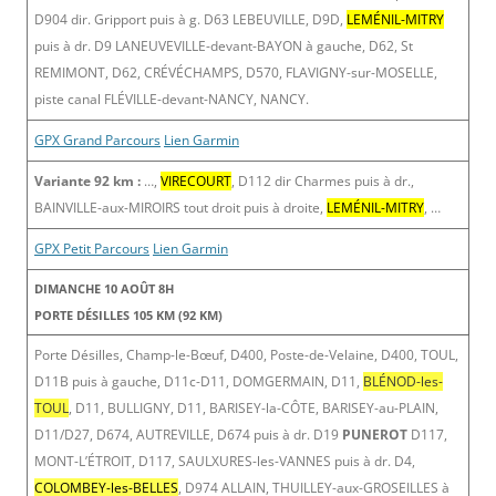
D904 dir. Gripport puis à g. D63 LEBEUVILLE, D9D,
LEMÉNIL-MITRY
puis à dr. D9 LANEUVEVILLE-devant-BAYON à gauche, D62, St
REMIMONT, D62, CRÉVÉCHAMPS, D570, FLAVIGNY-sur-MOSELLE,
piste canal FLÉVILLE-devant-NANCY, NANCY.
GPX Grand Parcours
Lien Garmin
Variante 92 km :
…,
VIRECOURT
, D112 dir Charmes puis à dr.,
BAINVILLE-aux-MIROIRS tout droit puis à droite,
LEMÉNIL-MITRY
, …
GPX Petit Parcours
Lien Garmin
DIMANCHE 10 AOÛT 8H
PORTE DÉSILLES 105 KM (92 KM)
Porte Désilles, Champ-le-Bœuf, D400, Poste-de-Velaine, D400, TOUL,
D11B puis à gauche, D11c-D11, DOMGERMAIN, D11,
BLÉNOD-les-
TOUL
, D11, BULLIGNY, D11, BARISEY-la-CÔTE, BARISEY-au-PLAIN,
D11/D27, D674, AUTREVILLE, D674 puis à dr. D19
PUNEROT
D117,
MONT-L’ÉTROIT, D117, SAULXURES-les-VANNES puis à dr. D4,
COLOMBEY-les-BELLES
, D974 ALLAIN, THUILLEY-aux-GROSEILLES à