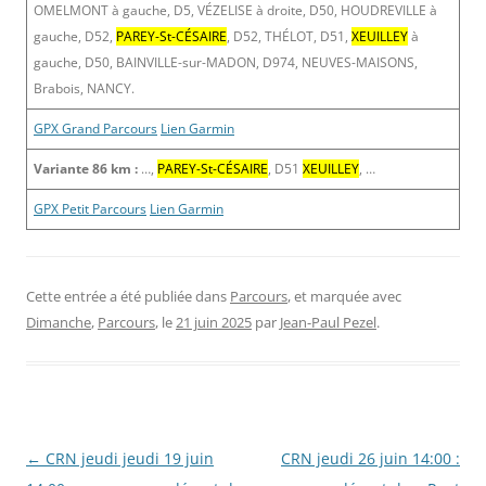
OMELMONT à gauche, D5, VÉZELISE à droite, D50, HOUDREVILLE à
gauche, D52,
PAREY-St-CÉSAIRE
, D52, THÉLOT, D51,
XEUILLEY
à
gauche, D50, BAINVILLE-sur-MADON, D974, NEUVES-MAISONS,
Brabois, NANCY.
GPX Grand Parcours
Lien Garmin
Variante 86 km :
…,
PAREY-St-CÉSAIRE
, D51
XEUILLEY
, …
GPX Petit Parcours
Lien Garmin
Cette entrée a été publiée dans
Parcours
, et marquée avec
Dimanche
,
Parcours
, le
21 juin 2025
par
Jean-Paul Pezel
.
Navigation
←
CRN jeudi jeudi 19 juin
CRN jeudi 26 juin 14:00 :