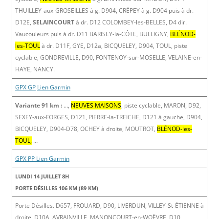
THUILLEY-aux-GROSEILLES à g. D904, CRÉPEY à g. D904 puis à dr.
D12E,
SELAINCOURT
à dr. D12 COLOMBEY-les-BELLES, D4 dir.
Vaucouleurs puis à dr. D11 BARISEY-la-CÔTE, BULLIGNY,
BLÉNOD-
les-TOUL
à dr. D11F, GYE, D12a, BICQUELEY, D904, TOUL, piste
cyclable, GONDREVILLE, D90, FONTENOY-sur-MOSELLE, VELAINE-en-
HAYE, NANCY.
GPX GP
Lien Garmin
Variante 91 km :
…,
NEUVES MAISONS
, piste cyclable, MARON, D92,
SEXEY-aux-FORGES, D121, PIERRE-la-TREICHE, D121 à gauche, D904,
BICQUELEY, D904-D78, OCHEY à droite, MOUTROT,
BLÉNOD-les-
TOUL,
…
GPX PP
Lien Garmin
LUNDI 14 JUILLET 8H
PORTE DÉSILLES 106 KM (89 KM)
Porte Désilles. D657, FROUARD, D90, LIVERDUN, VILLEY-St-ÉTIENNE à
droite, D10A, AVRAINVILLE, MANONCOURT-en-WOËVRE, D10,