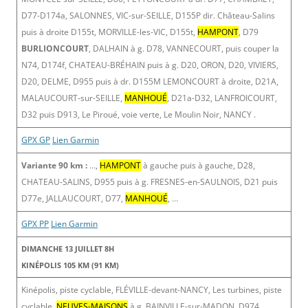
D77-D174a, SALONNES, VIC-sur-SEILLE, D155P dir. Château-Salins
puis à droite D155t, MORVILLE-les-VIC, D155t,
HAMPONT
, D79
BURLIONCOURT
, DALHAIN à g. D78, VANNECOURT, puis couper la
N74, D174f, CHATEAU-BRÉHAIN puis à g. D20, ORON, D20, VIVIERS,
D20, DELME, D955 puis à dr. D155M LEMONCOURT à droite, D21A,
MALAUCOURT-sur-SEILLE,
MANHOUÉ
, D21a-D32, LANFROICOURT,
D32 puis D913, Le Piroué, voie verte, Le Moulin Noir, NANCY .
GPX GP
Lien Garmin
Variante 90 km :
…,
HAMPONT
à gauche puis à gauche, D28,
CHATEAU-SALINS, D955 puis à g. FRESNES-en-SAULNOIS, D21 puis
D77e, JALLAUCOURT, D77,
MANHOUÉ
, …
GPX PP
Lien Garmin
DIMANCHE 13 JUILLET 8H
KINÉPOLIS 105 KM (91 KM)
Kinépolis, piste cyclable, FLÉVILLE-devant-NANCY, Les turbines, piste
cyclable,
NEUVES-MAISONS
à g. BAINVILLE-sur-MADON, D974