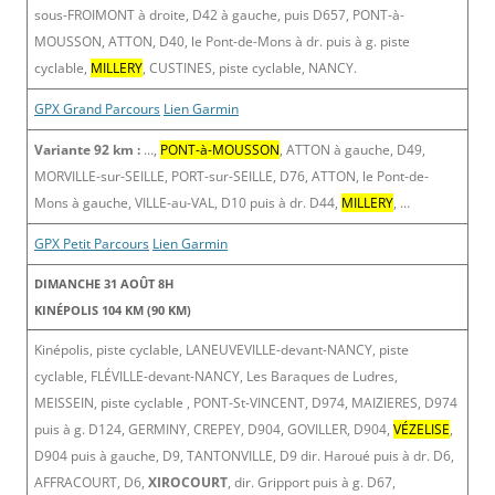
sous-FROIMONT à droite, D42 à gauche, puis D657, PONT-à-
MOUSSON, ATTON, D40, le Pont-de-Mons à dr. puis à g. piste
cyclable,
MILLERY
, CUSTINES, piste cyclable, NANCY.
GPX Grand Parcours
Lien Garmin
Variante 92 km :
…,
PONT-à-MOUSSON
, ATTON à gauche, D49,
MORVILLE-sur-SEILLE, PORT-sur-SEILLE, D76, ATTON, le Pont-de-
Mons à gauche, VILLE-au-VAL, D10 puis à dr. D44,
MILLERY
, …
GPX Petit Parcours
Lien Garmin
DIMANCHE 31 AOÛT 8H
KINÉPOLIS 104 KM (90 KM)
Kinépolis, piste cyclable, LANEUVEVILLE-devant-NANCY, piste
cyclable, FLÉVILLE-devant-NANCY, Les Baraques de Ludres,
MEISSEIN, piste cyclable , PONT-St-VINCENT, D974, MAIZIERES, D974
puis à g. D124, GERMINY, CREPEY, D904, GOVILLER, D904,
VÉZELISE
,
D904 puis à gauche, D9, TANTONVILLE, D9 dir. Haroué puis à dr. D6,
AFFRACOURT, D6,
XIROCOURT
, dir. Gripport puis à g. D67,