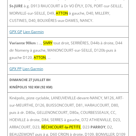
St-JURE
à g. D913 RAUCOURT à Dr VO ÉPLY, D76, PORT-sur-SEILLE,
MORVILLE-sur-SEILLE, D49,
ATTON
à gauche, D40, MILLERY,
CUSTINES, D40, BOUXIÈRES-aux-DAMES, NANCY.
GPX GP
Lien Garmin
Variante 90km :
…,
SIVRY
tout droit, SERRIÈRES, D44b à droite, D44
dir Nomeny à gauche, MANONCOURT-sur-SEILLE, D120b puis à
gauche D120,
ATTON
, …
GPX PP
Lien Garmin
DIMANCHE 27 JUILLET 8H
KINÉPOLIS 102 KM (92 KM)
Kinépolis, piste cyclable, LANEUVEVILLE-devant-NANCY, M126, ART-
sur-MEURTHE, D126, BUISSONCOURT, D81, HARAUCOURT, D80,
puis à dr. D80a, GELLENONCOURT, D80a, COURBESSEAUX, CC,
HOEVILLE à droite, D84, SERRES à gauche, D72 ATHIENVILLE, D23,
ARRACOURT, D23,
RÉCHICOURT-la-PETITE
, D23
PARROY
, D2,
BEAUZEMONT puis à g. D60 CRION à droite, D109, BONVILLER, D109