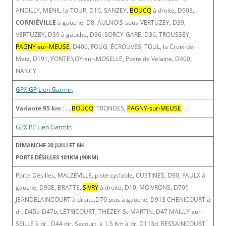
ANDILLY, MÉNIL-la-TOUR, D10, SANZEY,
BOUCQ
à droite, D908,
CORNIÉVILLE
à gauche, D8, AULNOIS-sous-VERTUZEY, D39,
VERTUZEY, D39 à gauche, D36, SORCY-GARE, D36, TROUSSEY,
PAGNY-sur-MEUSE
, D400, FOUG, ÉCROUVES, TOUL, la Croix-de-
Metz, D191, FONTENOY-sur-MOSELLE, Poste de Velaine, D400,
NANCY.
GPX GP
Lien Garmin
Variante 95 km
: …,
BOUCQ
, TRONDES,
PAGNY-sur-MEUSE
, …
GPX PP
Lien Garmin
DIMANCHE 20 JUILLET 8H
PORTE DÉSILLES 101KM (90KM)
Porte Désilles, MALZÉVILLE, piste cyclable, CUSTINES, D90, FAULX à
gauche, D90E, BRATTE,
SIVRY
à droite, D10, MOIVRONS, D70f,
JEANDELAINCOURT à droite,D70 puis à gauche, D913 CHENICOURT à
dr. D45a-D47b, LÉTRICOURT, THÉZEY-St-MARTIN, D47 MAILLY-sur-
SEILLE à dr., D44 dir. Secourt, à 1,5 Km à dr. D113d, RESSAINCOURT,