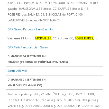
à dr. D133 EINVAUX, D140, MÉHONCOURT, D140, ROMAIN, D140 à
gauche, HAUSSONVILLE à droite, CC, SAFFAIS à droite D116,
ROSIÈRES-aux-SALINES, D1, St NICOLAS-de-PORT, D400,
LANEUVEVILLE-devant-NANCY, NANCY.
GPX Grand Parcours
Lien Garmin
Variante 91 km :
…,
MORIVILLER
, CC à droite, CC,
ROZELIEURES
, …
GPX Petit Parcours
Lien Garmin
DIMANCHE 14 SEPTEMBRE 8H
BRABOIS (PARKING DE L’HÔPITAL D’ENFANTS)
Sortie AREMIG
DIMANCHE 21 SEPTEMBRE 8H
KINÉPOLIS 103 KM (91 KM)
Kinépolis, piste cyclable, VARANGÉVILLE à g. D80, HARAUCOURT,
DROUVILLE à droite D70, MAIXE à g. D72, SERRES à dr. D84 puis à g.
VALHEY à g. D914, ARRACOURT à g. D23, BEZANGE-la-GRANDE, D23