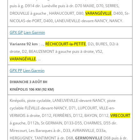
puis à g. D914 dir. Lunéville puis à dr. D70 MAIXE, D70, SERRES,
DROUVILLE à gauche , HARAUCOURT, D80,
VARANGÉVILLE
, D400, St-
NICOLAS-de-PORT, D400, LANEUVEVILLE-devant-NANCY, NANCY.
GPX GP
Lien Garmin
Variante 92 km
: …,
RÉCHICOURT-la-PETITE
, D2i, BURES, D2i à
droite, D2, BEAUZEMONT à gauche puis à droite, V52,
VARANGÉVILLE
, …
GPX PP
Lien Garmin
DIMANCHE 3 AOÛT 8H
KINÉPOLIS 106 KM (92 KM)
Kinépolis, piste cyclable, LANEUVEVILLE-devant-NANCY, piste
cyclable FLÉVILLE-devant-NANCY, D71, LUPCOURT, VILLE-en-
VERMOIS à droite, D112, FERRIÈRES, D112, BAYON, D112,
VIRECOURT
à gauche, D112b, St GERMAIN, D133-D55, CHARMES, D55 dir.
Mirecourt, Les Baraques à dr., D33, AVRAINVILLE, D33a,
HERGUGNEY, TANTIMONT à dr. D68,
GERMONVILLE
D68 puis à dr.