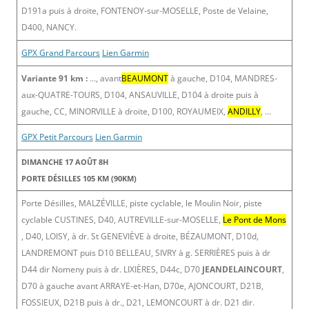
D191a puis à droite, FONTENOY-sur-MOSELLE, Poste de Velaine,
D400, NANCY.
GPX Grand Parcours
Lien Garmin
Variante 91 km :
…, avant
BEAUMONT
à gauche, D104, MANDRES-
aux-QUATRE-TOURS, D104, ANSAUVILLE, D104 à droite puis à
gauche, CC, MINORVILLE à droite, D100, ROYAUMEIX,
ANDILLY
, …
GPX Petit Parcours
Lien Garmin
DIMANCHE 17 AOÛT 8H
PORTE DÉSILLES 105 KM (90KM)
Porte Désilles, MALZÉVILLE, piste cyclable, le Moulin Noir, piste
cyclable CUSTINES, D40, AUTREVILLE-sur-MOSELLE,
Le Pont de Mons
, D40, LOISY, à dr. St GENEVIÈVE à droite, BÉZAUMONT, D10d,
LANDREMONT puis D10 BELLEAU, SIVRY à g. SERRIÈRES puis à dr
D44 dir Nomeny puis à dr. LIXIÈRES, D44c, D70
JEANDELAINCOURT
,
D70 à gauche avant ARRAYE-et-Han, D70e, AJONCOURT, D21B,
FOSSIEUX, D21B puis à dr., D21, LEMONCOURT à dr. D21 dir.