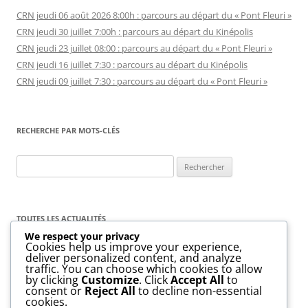
CRN jeudi 06 août 2026 8:00h : parcours au départ du « Pont Fleuri »
CRN jeudi 30 juillet 7:00h : parcours au départ du Kinépolis
CRN jeudi 23 juillet 08:00 : parcours au départ du « Pont Fleuri »
CRN jeudi 16 juillet 7:30 : parcours au départ du Kinépolis
CRN jeudi 09 juillet 7:30 : parcours au départ du « Pont Fleuri »
RECHERCHE PAR MOTS-CLÉS
Rechercher :
TOUTES LES ACTUALITÉS
We respect your privacy
Cookies help us improve your experience,
Toutes
les
deliver personalized content, and analyze
actualités
traffic. You can choose which cookies to allow
by clicking
Customize
. Click
Accept All
to
consent or
Reject All
to decline non-essential
cookies.