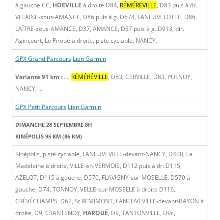
à gauche CC,
HOEVILLE
à droite D84,
RÉMÉRÉVILLE
, D83 puis à dr.
VELAINE-sous-AMANCE, D86 puis à g. D674, LANEUVELOTTE, D86,
LAÎTRE-sous-AMANCE, D37, AMANCE, D37 puis à g. D913, dir.
Agincourt, Le Piroué à droite, piste cyclable, NANCY.
GPX Grand Parcours
Lien Garmin
Variante 91 km :
…,
RÉMÉRÉVILLE
, D83, CERVILLE, D83, PULNOY,
NANCY, …
GPX Petit Parcours
Lien Garmin
DIMANCHE 28 SEPTEMBRE 8H
KINÉPOLIS 95 KM (86 KM)
Kinépolis, piste cyclable, LANEUVEVILLE-devant-NANCY, D400, La
Madeleine à droite, VILLE-en-VERMOIS, D112 puis à dr. D115,
AZELOT, D115 à gauche, D570, FLAVIGNY-sur-MOSELLE, D570 à
gauche, D74, TONNOY, VELLE-sur-MOSELLE à droite D116,
CRÉVÉCHAMPS, D62, St REMIMONT, LANEUVEVILLE-devant-BAYON à
droite, D9, CRANTENOY,
HAROUÉ
, D9, TANTONVILLE, D9c,