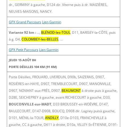
dr., GERMINY à gauche, D124 dir. Viterne puis à dr. MAIZIÈRES,
NEUVES-MAISONS, NANCY.
GPX Grand Parcours
Lien Garmin
Variante 92 km :
…,
BLÉNOD-les-TOUL
, D11, BARISEY-la-CÔTE, puis
à g. D4,
COLOMBEY-les-BELLES
, …
GPX Petit Parcours
Lien Garmin
JEUDI 15 AOÛT 8H
PORTE DÉSILLES 104 KM (91 KM)
Porte Désilles, FROUARD, LIVERDUN, D90b, SAIZERAIS, D907,
ROSIÈRES-en-HAYE, D907, TREMBLECOURT, D907, MANONVILLE,
D907, NOVIANT-aux-PRÉS, D907,
BEAUMONT
à droite puis à gauche,
D28E, SEICHEPREY à gauche, avant RICHECOURT à gauche, D33,
BOUCONVILLE-sur-MADT
, D33 BROUSSEY-en-WOËVRE, D147,
RAULECOURT, D147-D908, BOUCQ, D908 dir. Lagney puisà gauche,
D101, MÉNIL-la-TOUR,
ANDILLY
, D10e-D103, FRANCHEVILLE à
gauche, CC à gauche, D611 à droite, D10a, VILLEY-St-ÉTIENNE, D191-