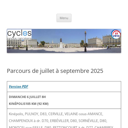
Aller
au
Cyclos Randos Nancéiens
contenu
Menu
Parcours de juillet à septembre 2025
Version PDF
DIMANCHE 6 JUILLET 8H
KINÉPOLIS105 KM (92 KM)
Kinépolis, PULNOY, D83, CERVILLE, VELAINE-sous-AMANCE,
CHAMPENOUX à dr. D70, ERBÉVILLER, D80, SORNÉVILLE, D80,
MONTCEL-sur-SEILLE, D80, PETTONCOURT à dr. D77, CHAMBREY,