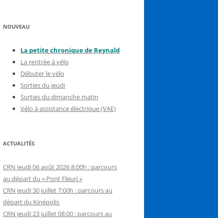
NOUVEAU
La petite chronique de Reynal
d
La rentrée à vélo
Débuter le vélo
Sorties du jeudi
Sorties du dimanche matin
Vélo à assistance électrique (VAE)
ACTUALITÉS
CRN jeudi 06 août 2026 8:00h : parcours
au départ du « Pont Fleuri »
CRN jeudi 30 juillet 7:00h : parcours au
départ du Kinépolis
CRN jeudi 23 juillet 08:00 : parcours au