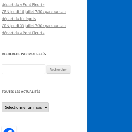
départ du « Pont Fleuri »
CRN jeudi 16 juillet 7:30 : parcours au
départ du Kinépolis
CRN jeudi 09 juillet 7:30 : parcours au
départ du « Pont Fleuri »
RECHERCHE PAR MOTS-CLÉS
Rechercher :
TOUTES LES ACTUALITÉS
Toutes
les
actualités