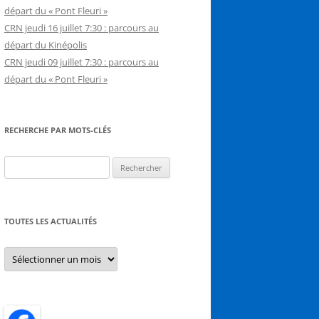
départ du « Pont Fleuri »
CRN jeudi 16 juillet 7:30 : parcours au
départ du Kinépolis
CRN jeudi 09 juillet 7:30 : parcours au
départ du « Pont Fleuri »
RECHERCHE PAR MOTS-CLÉS
Rechercher :
TOUTES LES ACTUALITÉS
Toutes
les
actualités