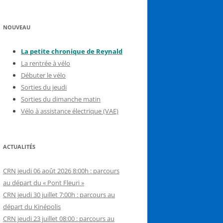
NOUVEAU
La petite chronique de Reynal
d
La rentrée à vélo
Débuter le vélo
Sorties du jeudi
Sorties du dimanche matin
Vélo à assistance électrique (VAE)
ACTUALITÉS
CRN jeudi 06 août 2026 8:00h : parcours
au départ du « Pont Fleuri »
CRN jeudi 30 juillet 7:00h : parcours au
départ du Kinépolis
CRN jeudi 23 juillet 08:00 : parcours au