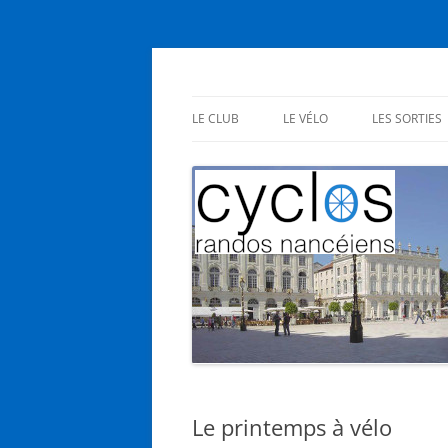
Aller
au
contenu
Cyclos Randos Nanc
LE CLUB
LE VÉLO
LES SORTIES
PRÉSENTATION
EN CLUB
STATUTS
SES BIENFAITS
INSCRIPTIONS
NOUS L’AIMONS
AG – RÉUNIONS
Le printemps à vélo