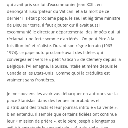
qui avait pris sur lui d’excommunier Jean XXIII, en
dénonçant l’usurpateur du Vatican, et à la mort de ce
dernier il s’était proclamé pape, le seul et légitime ministre
de Dieu sur terre. Il faut ajouter qu’ il avait aussi
excommunié le directeur départemental des impôts qui lui
réclamait une forte somme d’arriérés ! On peut être à la
fois illuminé et réaliste. Durant son règne lorrain (1963-
1974), ce pape auto-proclamé avait des fidèles qui
convergeaient vers le « petit Vatican » de Clémery depuis la
Belgique, l’Allemagne, la Suisse, l’Italie et même depuis le
Canada et les Etats-Unis. Comme quoi la crédulité est
vraiment sans frontières.
Je me souviens les avoir vus débarquer en autocars sur la
place Stanislas, dans des tenues improbables et
distribuant des tracts et leur journal, intitulé « La vérité »,
bien entendu. Il semble que certains fidèles ont continué
leur « mission de prière », et le père Joseph a longtemps
veillé à entretenir le souvenir de « l’élu du ciel ». Une