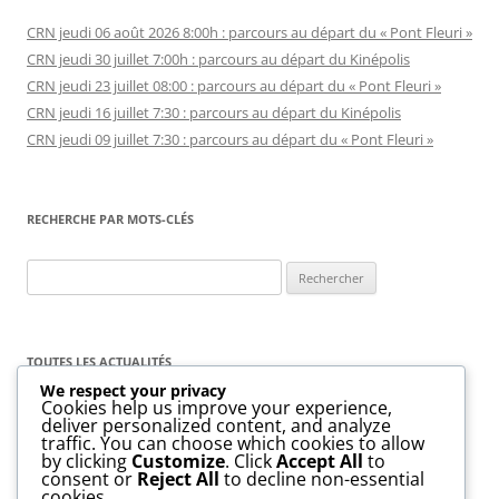
CRN jeudi 06 août 2026 8:00h : parcours au départ du « Pont Fleuri »
CRN jeudi 30 juillet 7:00h : parcours au départ du Kinépolis
CRN jeudi 23 juillet 08:00 : parcours au départ du « Pont Fleuri »
CRN jeudi 16 juillet 7:30 : parcours au départ du Kinépolis
CRN jeudi 09 juillet 7:30 : parcours au départ du « Pont Fleuri »
RECHERCHE PAR MOTS-CLÉS
Rechercher :
TOUTES LES ACTUALITÉS
We respect your privacy
Cookies help us improve your experience,
Toutes
les
deliver personalized content, and analyze
actualités
traffic. You can choose which cookies to allow
by clicking
Customize
. Click
Accept All
to
consent or
Reject All
to decline non-essential
cookies.