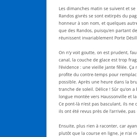
Les dimanches matin se suivent et se r
Randos givrés se sont extirpés du page
honneur à son nom, et quelques autres
que des Randos, puisqu’en partant de 
réunissent invariablement Porte Désil
On n’y voit goutte, on est prudent, f
canal, la couche de glace est trop frag
l’évidence : une vieille jante fêlée. Ça
profite du contre-temps pour remplace
possible. Après une heure dans la br
tranche de soleil. Délice ! Sûr qu’on a 
longue montée vers Haussonville et la 
Ce pont-là n’est pas basculant, ils n
ils ont été revus près de l’arrivée, pas
Ensuite, plus rien à raconter, car aya
plutôt que la course en ligne, je n’ai 