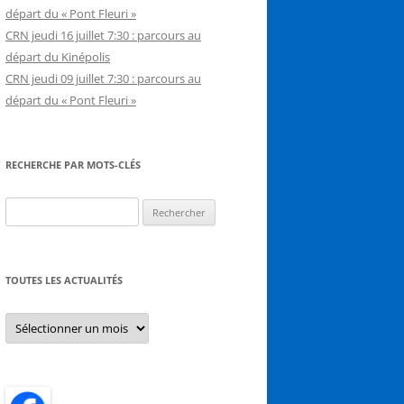
départ du « Pont Fleuri »
CRN jeudi 16 juillet 7:30 : parcours au
départ du Kinépolis
CRN jeudi 09 juillet 7:30 : parcours au
départ du « Pont Fleuri »
RECHERCHE PAR MOTS-CLÉS
Rechercher :
TOUTES LES ACTUALITÉS
Toutes
les
actualités