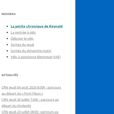
NOUVEAU
La petite chronique de Reynal
d
La rentrée à vélo
Débuter le vélo
Sorties du jeudi
Sorties du dimanche matin
Vélo à assistance électrique (VAE)
ACTUALITÉS
CRN jeudi 06 août 2026 8:00h : parcours
au départ du « Pont Fleuri »
CRN jeudi 30 juillet 7:00h : parcours au
départ du Kinépolis
CRN jeudi 23 juillet 08:00 : parcours au