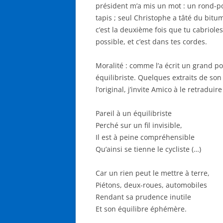
président m’a mis un mot : un rond-poi
tapis ; seul Christophe a tâté du bitum
c’est la deuxième fois que tu cabriole
possible, et c’est dans tes cordes.
Moralité : comme l’a écrit un grand poè
équilibriste. Quelques extraits de son
l’original, j’invite Amico à le retraduire 
Pareil à un équilibriste
Perché sur un fil invisible,
Il est à peine compréhensible
Qu’ainsi se tienne le cycliste (…)
Car un rien peut le mettre à terre,
Piétons, deux-roues, automobiles
Rendant sa prudence inutile
Et son équilibre éphémère.