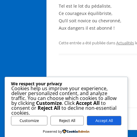
Tel est le lot du pédaliste,
Ce courageux équilibriste,
Qu’il soit novice ou chevronné,
Aux dangers il est abonné !
Cette entrée a été publiée dans
Actualités
l
Navigation
←
Sages ou toqués ? (19/01)
We respect your privacy
Cookies help us improve your experience,
des
deliver personalized content, and analyze
traffic. You can choose which cookies to allow
articles
by clicking
Customize
. Click
Accept All
to
consent or
Reject All
to decline non-essential
cookies.
Fièrement propulsé par WordPress
Customize
Reject All
Accept All
Powered by