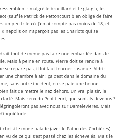
essemblent : malgré le brouillard et le gla-gla, les
ot (sauf le Patrick de Pettoncourt bien obligé de faire
 un peu frileux). J’en ai compté pas moins de 18, et
Kinepolis on n’aperçoit pas les Charlots qui se
les.
audrait tout de même pas faire une embardée dans le
ile. Mais à peine en route, Pierre doit se rendre à
 ne se répare pas, il lui faut tourner casaque. Aldric
r une chambre à air : ça c’est dans le domaine du
ume, sans autre incident, on se paie une bonne
bien fait de mettre le nez dehors. Un vrai plaisir, la
clarté. Mais ceux du Pont fleuri, que sont-ils devenus ?
e dégringoleront pas avec nous sur Damelevières. Mais
 d’inquiétude.
nt choisi le mode balade (avec le Patou des Corbières)
rien vu de ce qui s’est passé chez les échevelés. Mais le