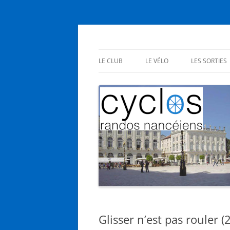
Aller
au
contenu
Cyclos Randos Nanc
LE CLUB
LE VÉLO
LES SORTIES
PRÉSENTATION
EN CLUB
STATUTS
SES BIENFAITS
INSCRIPTIONS
NOUS L’AIMONS
AG – RÉUNIONS
Glisser n’est pas rouler (