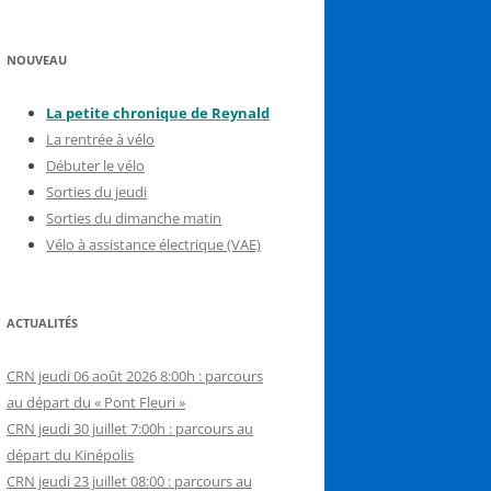
NOUVEAU
La petite chronique de Reynal
d
La rentrée à vélo
Débuter le vélo
Sorties du jeudi
Sorties du dimanche matin
Vélo à assistance électrique (VAE)
ACTUALITÉS
CRN jeudi 06 août 2026 8:00h : parcours
au départ du « Pont Fleuri »
CRN jeudi 30 juillet 7:00h : parcours au
départ du Kinépolis
CRN jeudi 23 juillet 08:00 : parcours au