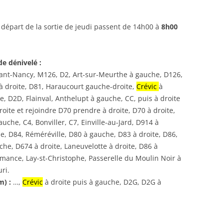
 départ de la sortie de jeudi passent de 14h00 à
8h00
e dénivelé :
evant-Nancy, M126, D2, Art-sur-Meurthe à gauche, D126,
à droite, D81, Haraucourt gauche-droite,
Crévic
à
e, D2D, Flainval, Anthelupt à gauche, CC, puis à droite
roite et rejoindre D70 prendre à droite, D70 à droite,
auche, C4, Bonviller, C7, Einville-au-Jard, D914 à
le, D84, Réméréville, D80 à gauche, D83 à droite, D86,
he, D674 à droite, Laneuvelotte à droite, D86 à
ance, Lay-st-Christophe, Passerelle du Moulin Noir à
ri.
m) :
…,
Crévic
à droite puis à gauche, D2G, D2G à