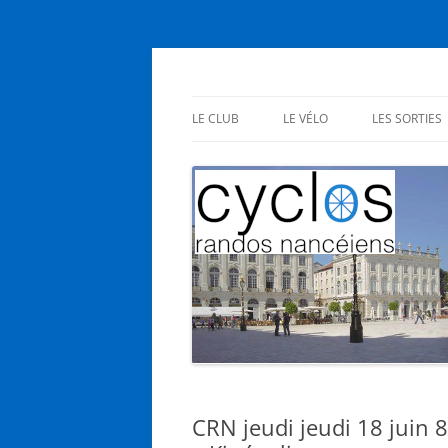
Aller
au
contenu
Cyclos Randos Nanc
LE CLUB
LE VÉLO
LES SORTIES
PRÉSENTATION
EN CLUB
STATUTS
SES BIENFAITS
INSCRIPTIONS
NOUS L’AIMONS
AG – RÉUNIONS
CRN jeudi jeudi 18 juin 