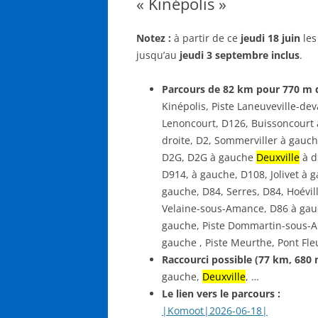
« Kinépolis »
Notez :
à partir de ce
jeudi 18 juin
les
jusqu’au
jeudi 3 septembre inclus
.
Parcours de 82 km pour 770 m d
Kinépolis, Piste Laneuveville-d
Lenoncourt, D126, Buissoncourt 
droite, D2, Sommerviller à gauch
D2G, D2G à gauche
Deuxville
à d
D914, à gauche, D108, Jolivet à g
gauche, D84, Serres, D84, Hoévil
Velaine-sous-Amance, D86 à gauc
gauche, Piste Dommartin-sous-Am
gauche , Piste Meurthe, Pont Fleu
Raccourci possible (77 km, 680 
gauche,
Deuxville
, …
Le lien vers le parcours :
|Komoot|2026-06-18|