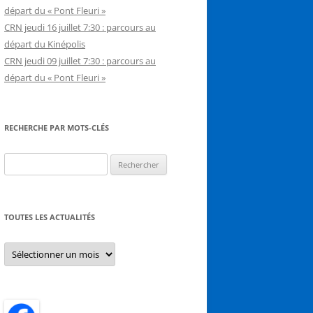
départ du « Pont Fleuri »
CRN jeudi 16 juillet 7:30 : parcours au
départ du Kinépolis
CRN jeudi 09 juillet 7:30 : parcours au
départ du « Pont Fleuri »
RECHERCHE PAR MOTS-CLÉS
Rechercher :
TOUTES LES ACTUALITÉS
Toutes
les
actualités