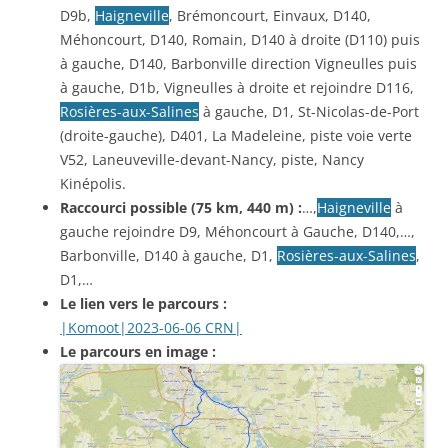
D9b,
Haigneville
, Brémoncourt, Einvaux, D140,
Méhoncourt, D140, Romain, D140 à droite (D110) puis
à gauche, D140, Barbonville direction Vigneulles puis
à gauche, D1b, Vigneulles à droite et rejoindre D116,
Rosières-aux-Salines
à gauche, D1, St-Nicolas-de-Port
(droite-gauche), D401, La Madeleine, piste voie verte
V52, Laneuveville-devant-Nancy, piste, Nancy
Kinépolis.
Raccourci possible (75 km, 440 m) :
…,
Haigneville
à
gauche rejoindre D9, Méhoncourt à Gauche, D140,…,
Barbonville, D140 à gauche, D1,
Rosières-aux-Salines
,
D1,…
Le lien vers le parcours :
|Komoot|2023-06-06 CRN|
Le parcours en image :