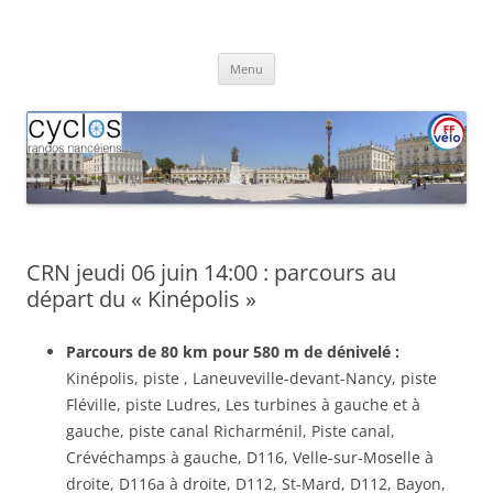
Aller
au
Cyclos Randos Nancéiens
contenu
Menu
CRN jeudi 06 juin 14:00 : parcours au
départ du « Kinépolis »
Parcours de 80 km pour 580 m de dénivelé :
Kinépolis, piste , Laneuveville-devant-Nancy, piste
Fléville, piste Ludres, Les turbines à gauche et à
gauche, piste canal Richarménil, Piste canal,
Crévéchamps à gauche, D116, Velle-sur-Moselle à
droite, D116a à droite, D112, St-Mard, D112, Bayon,