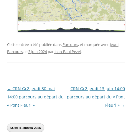
Cette entrée a été publiée dans
Parcours
, et marquée avec
jeudi
,
Parcours
, le
3 juin 2024
par
Jean-Paul Pezel
.
Navigation
←
CRN Gr2 jeudi 30 mai
CRN Gr2 jeudi 13 juin 14:00
des
14:00 parcours au départ du
parcours au départ du « Pont
articles
« Pont Fleuri »
Fleuri »
→
SORTIE 200km
2026