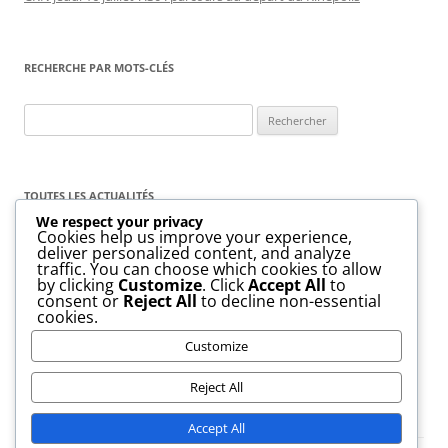
RECHERCHE PAR MOTS-CLÉS
Rechercher :
TOUTES LES ACTUALITÉS
We respect your privacy
Cookies help us improve your experience,
Toutes
les
deliver personalized content, and analyze
actualités
traffic. You can choose which cookies to allow
by clicking
Customize
. Click
Accept All
to
consent or
Reject All
to decline non-essential
cookies.
Customize
Reject All
Accept All