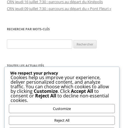
CRN jeudi 16 juillet 7:30 : parcours au départ du Kinépolis
CRN jeudi 09 juillet 7:30 : parcours au départ du « Pont Fleuri »
RECHERCHE PAR MOTS-CLÉS
Rechercher :
TOUTES LES ACTUALITÉS
We respect your privacy
Cookies help us improve your experience,
Toutes
les
deliver personalized content, and analyze
actualités
traffic. You can choose which cookies to allow
by clicking
Customize
. Click
Accept All
to
consent or
Reject All
to decline non-essential
cookies.
Customize
Reject All