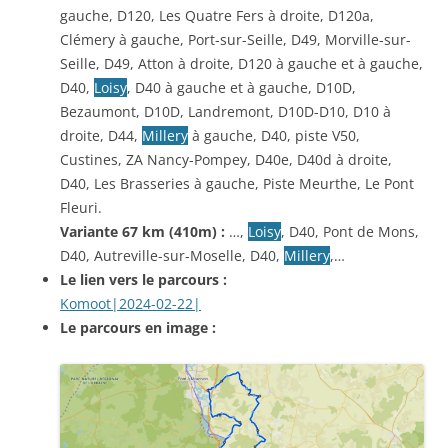
gauche, D120, Les Quatre Fers à droite, D120a,
Clémery à gauche, Port-sur-Seille, D49, Morville-sur-
Seille, D49, Atton à droite, D120 à gauche et à gauche,
D40,
Loisy
, D40 à gauche et à gauche, D10D,
Bezaumont, D10D, Landremont, D10D-D10, D10 à
droite, D44,
Millery
à gauche, D40, piste V50,
Custines, ZA Nancy-Pompey, D40e, D40d à droite,
D40, Les Brasseries à gauche, Piste Meurthe, Le Pont
Fleuri.
Variante 67 km (410m) :
…,
Loisy
, D40, Pont de Mons,
D40, Autreville-sur-Moselle, D40,
Millery
,…
Le lien vers le parcours :
Komoot|2024-02-22|
Le parcours en image :