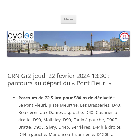
Aller
au
Cyclos Randos Nancéiens
contenu
Menu
CRN Gr2 jeudi 22 février 2024 13:30 :
parcours au départ du « Pont Fleuri »
Parcours de 72,5 km pour 580 m de dénivelé :
Le Pont Fleuri, piste Meurthe, Les Brasseries, D40,
Bouxières-aux-Dames à gauche, D40, Custines à
droite, D90, Malleloy, D90, Faulx à gauche, D90E,
Bratte, D90E, Sivry, D44b, Serrières, D44b à droite,
D44 à gauche, Manoncourt-sur-seille, D120b à