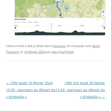
Cette entrée a été publiée dans
Parcours
, et marquée avec
jeudi
,
Parcours
, le
18 février 2024
par
Jean-Paul Pezel
.
Navigation
←
CRN jeudi 15 février 2024
CRN Gr2 jeudi 29 février
des
13:30 : parcours au départ du
13:30 : parcours au départ du
articles
« Kinépolis »
« Kinépolis »
→