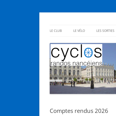
Aller
au
contenu
Cyclos Randos Nanc
LE CLUB
LE VÉLO
LES SORTIES
PRÉSENTATION
EN CLUB
STATUTS
SES BIENFAITS
INSCRIPTIONS
NOUS L’AIMONS
AG – RÉUNIONS
Comptes rendus 2026