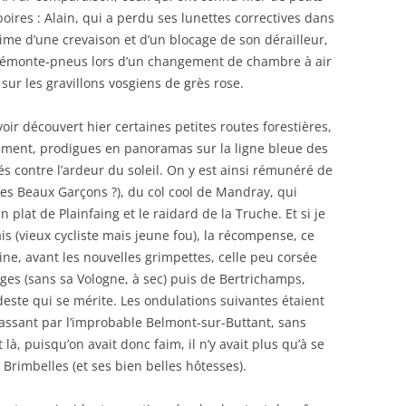
boires : Alain, qui a perdu ses lunettes correctives dans
time d’une crevaison et d’un blocage de son dérailleur,
 démonte-pneus lors d’un changement de chambre à air
sur les gravillons vosgiens de grès rose.
ir découvert hier certaines petites routes forestières,
ement, prodigues en panoramas sur la ligne bleue des
 contre l’ardeur du soleil. On y est ainsi rémunéré de
(des Beaux Garçons ?), du col cool de Mandray, qui
n plat de Plainfaing et le raidard de la Truche. Et si je
is (vieux cycliste mais jeune fou), la récompense, ce
aine, avant les nouvelles grimpettes, celle peu corsée
nges (sans sa Vologne, à sec) puis de Bertrichamps,
este qui se mérite. Les ondulations suivantes étaient
assant par l’improbable Belmont-sur-Buttant, sans
là, puisqu’on avait donc faim, il n’y avait plus qu’à se
 Brimbelles (et ses bien belles hôtesses).