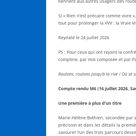
tiennent aux autres usagers des rou
Si « Rien n’est précaire comme vivre »,
tout pour prolonger la VVV : la Vraie Vi
Reynald le 24 juillet 2026
PS : Pour ceux qui ont rejoint la confr
comptine, par moi composée et par Pat
Roulons, roulons jusqu’à la rive
/
Où se s
Compte rendu M6 (16 juillet 2026, S
Une première à plus d’un titre
Marie-Hélène Bothien, secondée par son
précision et dans les détails la premiè
savourer l’un des trois parcours dess