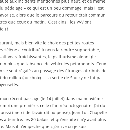
 faute aux incidents mentionnés plus haut, et de même
s du pédalage – ce qui est un peu dommage, mais il est
favorisé, alors que le parcours du retour était commun,
res que ceux du matin. C’est ainsi, les VVV ont
el) !
taurant, mais bien vite le choix des petites routes
ie-Hélène a contribué à nous la rendre supportable,
ations rafraîchissantes, le psithurisme aidant (le
n moins que l’absence de véhicules pétaradants. Ceux
on se sont régalés au passage des étranges attributs de
 du milieu (au choix) … La sortie de Saulcy ne fut pas
oyeusetés.
 mon récent passage (le 14 juillet) dans ma neuvième
ur moi une première, celle d’un néo-octogénaire. J’ai du
aussi (merci de l’avoir dit ou pensé). Jean-Luc Chapelle
s atteindre, les 80 balais, et qu’ensuite il n’y avait plus
re. Mais il n’empêche que « j’arrive où je suis