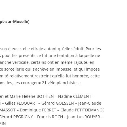
pt-sur-Moselle)
sorceleuse, elle effraie autant qu’elle séduit. Pour les
s pour les présents ce fut une tentation à laquelle ne
 planche verticale, certains ont en même rajouté, en
tte sorcellerie qui s’achève en impasse, et qui impose
ité relativement restreint qu’elle fut honorée, cette
ns-les, les courageux 21 vélo-planchistes :
ien et Marie-Hélène BOTHIEN – Nadine CLÉMENT –
 – Gilles FLOQUART – Gérard GOESSEN – Jean-Claude
 MASSOT – Dominique PERRET – Claude PETITDEMANGE
- Gérard REGRIGNY – Francis ROCH – Jean-Luc ROUYER –
MIN