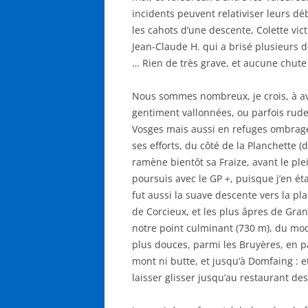
incidents peuvent relativiser leurs dé
les cahots d’une descente, Colette vic
Jean-Claude H. qui a brisé plusieurs
… Rien de très grave, et aucune chute 
Nous sommes nombreux, je crois, à avo
gentiment vallonnées, ou parfois rud
Vosges mais aussi en refuges ombragés
ses efforts, du côté de la Planchette 
ramène bientôt sa Fraize, avant le plei
poursuis avec le GP +, puisque j’en éta
fut aussi la suave descente vers la pl
de Corcieux, et les plus âpres de Gra
notre point culminant (730 m), du mod
plus douces, parmi les Bruyères, en p
mont ni butte, et jusqu’à Domfaing : et 
laisser glisser jusqu’au restaurant des