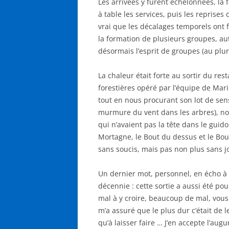
Les arrivées y furent échelonnées, la
à table les services, puis les reprise
vrai que les décalages temporels ont 
la formation de plusieurs groupes, aut
désormais l’esprit de groupes (au pluri
La chaleur était forte au sortir du res
forestières opéré par l’équipe de Mar
tout en nous procurant son lot de sens
murmure du vent dans les arbres), no
qui n’avaient pas la tête dans le guid
Mortagne, le Bout du dessus et le Bout
sans soucis, mais pas non plus sans j
Un dernier mot, personnel, en écho à
décennie : cette sortie a aussi été po
mal à y croire, beaucoup de mal, vous 
m’a assuré que le plus dur c’était de le
qu’à laisser faire … J’en accepte l’augu