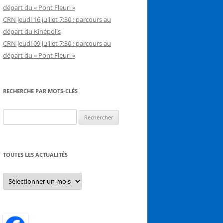
départ du « Pont Fleuri »
CRN jeudi 16 juillet 7:30 : parcours au
départ du Kinépolis
CRN jeudi 09 juillet 7:30 : parcours au
départ du « Pont Fleuri »
RECHERCHE PAR MOTS-CLÉS
Rechercher :
TOUTES LES ACTUALITÉS
Toutes
les
actualités