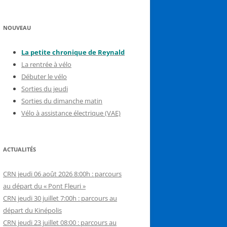
NOUVEAU
La petite chronique de Reynal
d
La rentrée à vélo
Débuter le vélo
Sorties du jeudi
Sorties du dimanche matin
Vélo à assistance électrique (VAE)
ACTUALITÉS
CRN jeudi 06 août 2026 8:00h : parcours
au départ du « Pont Fleuri »
CRN jeudi 30 juillet 7:00h : parcours au
départ du Kinépolis
CRN jeudi 23 juillet 08:00 : parcours au