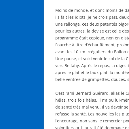
Moins de monde, et donc moins de dam
ils fait les idiots, je ne crois pas), de
une rallonge, ces deux patentés bigor
pour les autres, la devise est celle des 
programme était copieux, non en dista
Fourche à titre d’échauffement, prolo
avant les 10 km irréguliers du Ballon
Une pause, et voici venir le col de la
vers Belfahy. Après le repas, la diges
après le plat et le faux-plat, la monté
belle ventrée de grimpettes, douces, 
C’est l’ami Bernard Guérard, alias le
hélas, trois fois hélas, il n’a pu lui-
de santé très mal venu. Il va devoir s
refasse la santé. Les nouvelles les pl
l’encourage, non sans le remercier po
volontiers qu’il aurait été dommage d