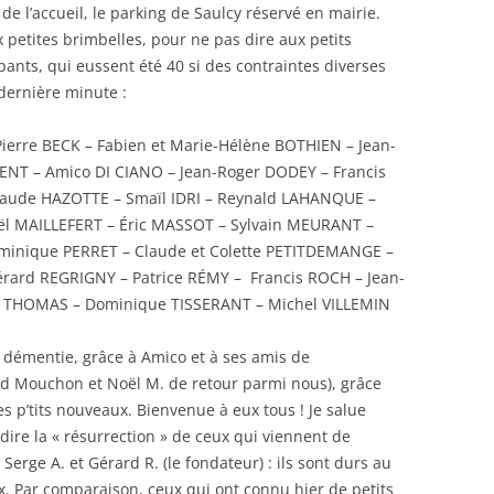
 de l’accueil, le parking de Saulcy réservé en mairie.
x petites brimbelles, pour ne pas dire aux petits
pants, qui eussent été 40 si des contraintes diverses
 dernière minute :
ierre BECK – Fabien et Marie-Hélène BOTHIEN – Jean-
MENT – Amico DI CIANO – Jean-Roger DODEY – Francis
laude HAZOTTE – Smaïl IDRI – Reynald LAHANQUE –
ël MAILLEFERT – Éric MASSOT – Sylvain MEURANT –
inique PERRET – Claude et Colette PETITDEMANGE –
érard REGRIGNY – Patrice RÉMY – Francis ROCH – Jean-
ie THOMAS – Dominique TISSERANT – Michel VILLEMIN
s démentie, grâce à Amico et à ses amis de
id Mouchon et Noël M. de retour parmi nous), grâce
es p’tits nouveaux. Bienvenue à eux tous ! Je salue
 dire la « résurrection » de ceux qui viennent de
Serge A. et Gérard R. (le fondateur) : ils sont durs au
x. Par comparaison, ceux qui ont connu hier de petits