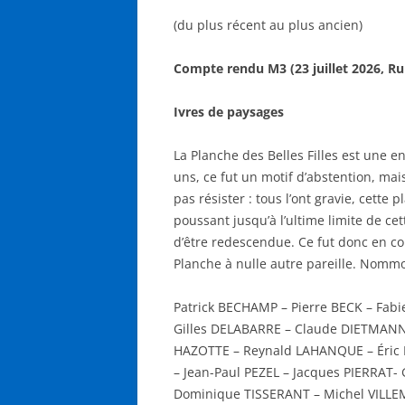
(du plus récent au plus ancien)
Compte rendu M3 (23 juillet 2026, Ru
Ivres de paysages
La Planche des Belles Filles est une en
uns, ce fut un motif d’abstention, mai
pas résister : tous l’ont gravie, cette
poussant jusqu’à l’ultime limite de ce
d’être redescendue. Ce fut donc en com
Planche à nulle autre pareille. Nommo
Patrick BECHAMP – Pierre BECK – Fab
Gilles DELABARRE – Claude DIETMANN
HAZOTTE – Reynald LAHANQUE – Éric
– Jean-Paul PEZEL – Jacques PIERRAT
Dominique TISSERANT – Michel VILLE