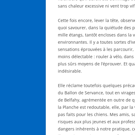
sans chaleur excessive ni vent trop vif
Cette fois encore, lever la tête, observ
quoi savourer, dans la quiétude des 
mille étangs, tantôt encloses dans la v
environnantes. Il y a toutes sortes d’i
sensations éprouvées à les parcourir, a
moins délectable : rouler à vélo, dans
plus sûrs moyens de l’éprouver. Et qua
indésirable.
Elle réclame toutefois quelques précau
du Ballon de Servance, tout en virages 
de Belfahy, agrémentée en outre de que
la Planche est redoutable, elle, par la
pas faits pour les chiens. Mes amis, sa
risques aux plus jeunes et aux profes
dangers inhérents à notre pratique, 