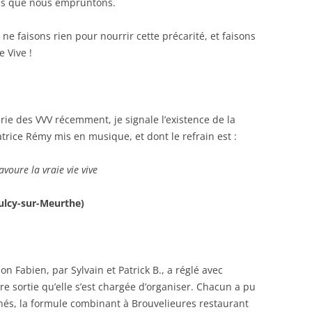
tes que nous empruntons.
 ne faisons rien pour nourrir cette précarité, et faisons
e Vive !
érie des VVV récemment, je signale l’existence de la
rice Rémy mis en musique, et dont le refrain est :
avoure la vraie vie vive
aulcy-sur-Meurthe)
 Fabien, par Sylvain et Patrick B., a réglé avec
re sortie qu’elle s’est chargée d’organiser. Chacun a pu
inés, la formule combinant à Brouvelieures restaurant