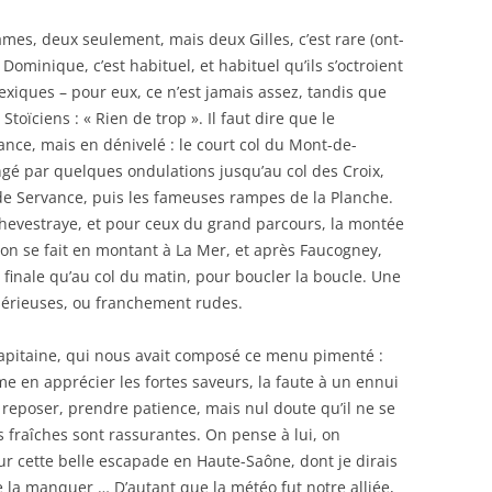
es, deux seulement, mais deux Gilles, c’est rare (ont-
ux Dominique, c’est habituel, et habituel qu’ils s’octroient
exiques – pour eux, ce n’est jamais assez, tandis que
Stoïciens : « Rien de trop ». Il faut dire que le
nce, mais en dénivelé : le court col du Mont-de-
ngé par quelques ondulations jusqu’au col des Croix,
 de Servance, puis les fameuses rampes de la Planche.
 Chevestraye, et pour ceux du grand parcours, la montée
tion se fait en montant à La Mer, et après Faucogney,
e finale qu’au col du matin, pour boucler la boucle. Une
sérieuses, ou franchement rudes.
 Capitaine, qui nous avait composé ce menu pimenté :
même en apprécier les fortes saveurs, la faute à un ennui
e reposer, prendre patience, mais nul doute qu’il ne se
us fraîches sont rassurantes. On pense à lui, on
ur cette belle escapade en Haute-Saône, dont je dirais
e la manquer … D’autant que la météo fut notre alliée,