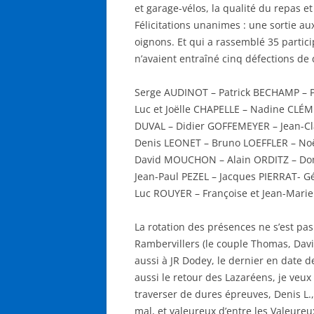
et garage-vélos, la qualité du repas et
Félicitations unanimes : une sortie au
oignons. Et qui a rassemblé 35 partici
n’avaient entraîné cinq défections de
Serge AUDINOT – Patrick BECHAMP – P
Luc et Joëlle CHAPELLE – Nadine CLÉ
DUVAL – Didier GOFFEMEYER – Jean-C
Denis LEONET – Bruno LOEFFLER – No
David MOUCHON – Alain ORDITZ – Dom
Jean-Paul PEZEL – Jacques PIERRAT- G
Luc ROUYER – Françoise et Jean-Mar
La rotation des présences ne s’est pa
Rambervillers (le couple Thomas, Dav
aussi à JR Dodey, le dernier en date d
aussi le retour des Lazaréens, je veux
traverser de dures épreuves, Denis L., 
mal, et valeureux d’entre les Valeureu