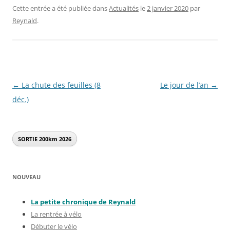
Cette entrée a été publiée dans
Actualités
le
2 janvier 2020
par
Reynald
.
Navigation
←
La chute des feuilles (8
Le jour de l’an
→
des
déc.)
articles
SORTIE 200km
2026
NOUVEAU
La petite chronique de Reynal
d
La rentrée à vélo
Débuter le vélo