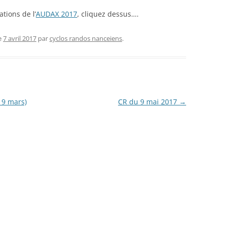
tions de l’
AUDAX 2017
, cliquez dessus….
e
7 avril 2017
par
cyclos randos nanceiens
.
(19 mars)
CR du 9 mai 2017
→