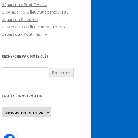
départ du « Pont Fleuri »
CRN jeudi 16 juillet 7:30 : parcours au
départ du Kinépolis
CRN jeudi 09 juillet 7:30 : parcours au
départ du « Pont Fleuri »
RECHERCHE PAR MOTS-CLÉS
Rechercher :
TOUTES LES ACTUALITÉS
Toutes
les
actualités