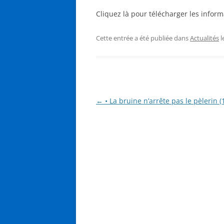
Cliquez là pour télécharger les informa
Cette entrée a été publiée dans
Actualités
l
Navigation
←
• La bruine n’arrête pas le pèlerin 
des
articles