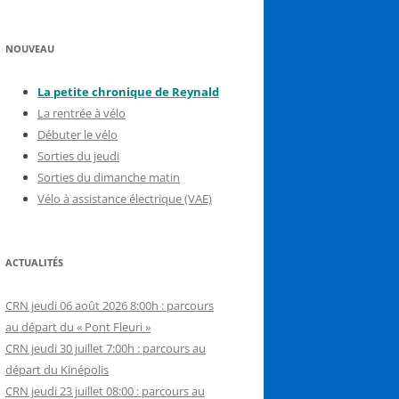
NOUVEAU
La petite chronique de Reynal
d
La rentrée à vélo
Débuter le vélo
Sorties du jeudi
Sorties du dimanche matin
Vélo à assistance électrique (VAE)
ACTUALITÉS
CRN jeudi 06 août 2026 8:00h : parcours
au départ du « Pont Fleuri »
CRN jeudi 30 juillet 7:00h : parcours au
départ du Kinépolis
CRN jeudi 23 juillet 08:00 : parcours au