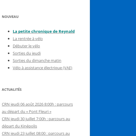
NOUVEAU
La petite chronique de Reynal
d
La rentrée à vélo
Débuter le vélo
Sorties du jeudi
Sorties du dimanche matin
Vélo à assistance électrique (VAE)
ACTUALITÉS
CRN jeudi 06 août 2026 8:00h : parcours
au départ du « Pont Fleuri »
CRN jeudi 30 juillet 7:00h : parcours au
départ du Kinépolis
CRN jeudi 23 juillet 08:00 : parcours au