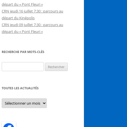
départ du « Pont Fleuri »
CRN jeudi 16 juillet 7:30 : parcours au
départ du Kinépolis
CRN jeudi 09 juillet 7:30 : parcours au
départ du « Pont Fleuri »
RECHERCHE PAR MOTS-CLÉS
Rechercher :
TOUTES LES ACTUALITÉS
Toutes
les
actualités