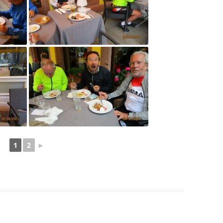
1
2
►