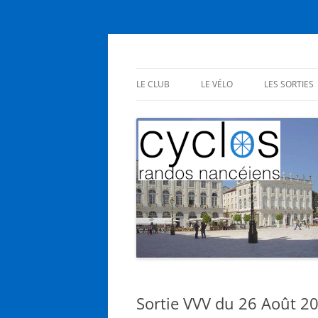
Aller
au
contenu
Cyclos Randos Nanc
LE CLUB
LE VÉLO
LES SORTIES
PRÉSENTATION
EN CLUB
STATUTS
SES BIENFAITS
INSCRIPTIONS
NOUS L’AIMONS
AG – RÉUNIONS
Sortie VVV du 26 Août 2