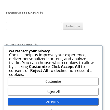
RECHERCHE PAR MOTS-CLÉS
Rechercher :
TOUTES LES ACTUALITÉS
We respect your privacy
Cookies help us improve your experience,
Toutes
les
deliver personalized content, and analyze
actualités
traffic. You can choose which cookies to allow
by clicking
Customize
. Click
Accept All
to
consent or
Reject All
to decline non-essential
cookies.
Customize
Reject All
Accept All