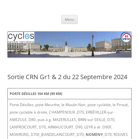
Aller
au
Cyclos Randos Nancéiens
contenu
Menu
Sortie CRN Gr1 & 2 du 22 Septembre 2024
PORTE DÉSILLES 104 KM (89 KM)
Porte Désilles, piste Meurthe, le Moulin Noir, piste cyclable, le Piroué,
piste cyclable à droite, CHAMPENOUX ,D70, ERBÉVILLER-sur-
AMEZULE, D80, puis à g. MAZERULLES, BRIN-sur-SEILLE, D70,
LANFROICOURT, D70, ARMAUCOURT, D90, LEYR à dr. D90F,
MOIVRONS, D70f, JEANDELAINCOURT, D70,
NOMENY
, D70, ROUVES