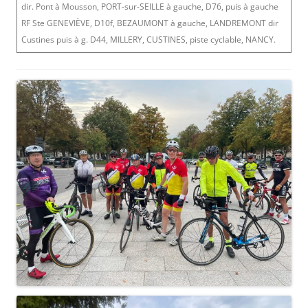
dir. Pont à Mousson, PORT-sur-SEILLE à gauche, D76, puis à gauche
RF Ste GENEVIÈVE, D10f, BEZAUMONT à gauche, LANDREMONT dir
Custines puis à g. D44, MILLERY, CUSTINES, piste cyclable, NANCY.