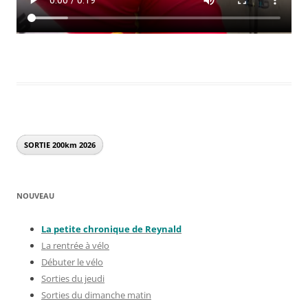
SORTIE 200km
2026
NOUVEAU
La petite chronique de Reynal
d
La rentrée à vélo
Débuter le vélo
Sorties du jeudi
Sorties du dimanche matin