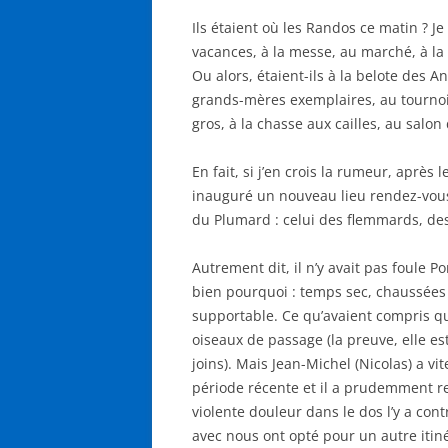
Ils étaient où les Randos ce matin ? Je 
vacances, à la messe, au marché, à la 
Ou alors, étaient-ils à la belote des 
grands-mères exemplaires, au tournoi 
gros, à la chasse aux cailles, au salon
En fait, si j’en crois la rumeur, après
inauguré un nouveau lieu rendez-vou
du Plumard : celui des flemmards, de
Autrement dit, il n’y avait pas foule 
bien pourquoi : temps sec, chaussées bi
supportable. Ce qu’avaient compris q
oiseaux de passage (la preuve, elle es
joins). Mais Jean-Michel (Nicolas) a vit
période récente et il a prudemment r
violente douleur dans le dos l’y a con
avec nous ont opté pour un autre itinér