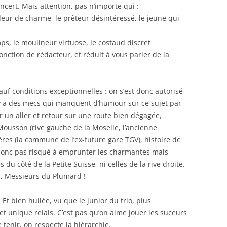
ert. Mais attention, pas n’importe qui :
eur de charme, le prêteur désintéressé, le jeune qui
mps, le moulineur virtuose, le costaud discret
fonction de rédacteur, et réduit à vous parler de la
 sauf conditions exceptionnelles : on s’est donc autorisé
 y a des mecs qui manquent d’humour sur ce sujet par
r un aller et retour sur une route bien dégagée,
ousson (rive gauche de la Moselle, l’ancienne
res (la commune de l’ex-future gare TGV), histoire de
 donc pas risqué à emprunter les charmantes mais
du côté de la Petite Suisse, ni celles de la rive droite.
r, Messieurs du Plumard !
 Et bien huilée, vu que le junior du trio, plus
et unique relais. C’est pas qu’on aime jouer les suceurs
e tenir, on respecte la hiérarchie.