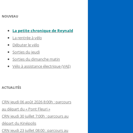
NOUVEAU
La petite chronique de Reynal
d
La rentrée à vélo
Débuter le vélo
Sorties du jeudi
Sorties du dimanche matin
Vélo à assistance électrique (VAE)
ACTUALITÉS
CRN jeudi 06 août 2026 8:00h : parcours
au départ du « Pont Fleuri »
CRN jeudi 30 juillet 7:00h : parcours au
départ du Kinépolis
CRN jeudi 23 juillet 08:00 : parcours au