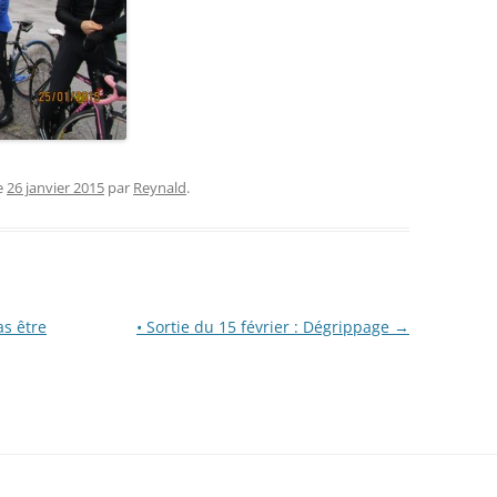
e
26 janvier 2015
par
Reynald
.
as être
• Sortie du 15 février : Dégrippage
→