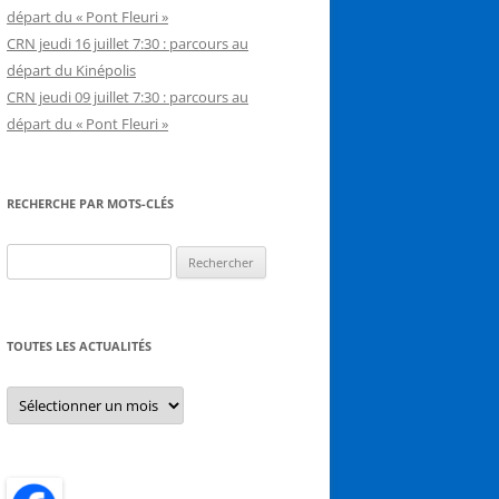
départ du « Pont Fleuri »
CRN jeudi 16 juillet 7:30 : parcours au
départ du Kinépolis
CRN jeudi 09 juillet 7:30 : parcours au
départ du « Pont Fleuri »
RECHERCHE PAR MOTS-CLÉS
Rechercher :
TOUTES LES ACTUALITÉS
Toutes
les
actualités