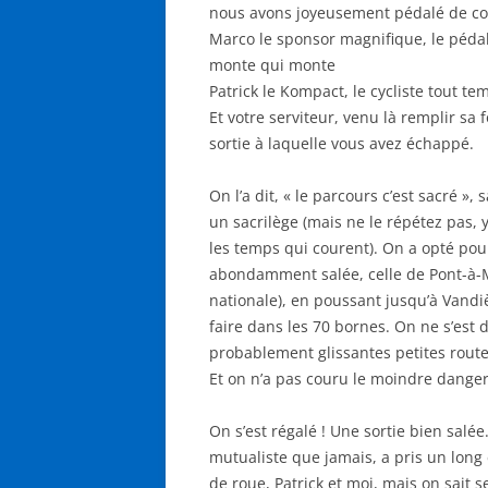
nous avons joyeusement pédalé de conc
Marco le sponsor magnifique, le pédal
monte qui monte
Patrick le Kompact, le cycliste tout te
Et votre serviteur, venu là remplir sa 
sortie à laquelle vous avez échappé.
On l’a dit, « le parcours c’est sacré »,
un sacrilège (mais ne le répétez pas,
les temps qui courent). On a opté pou
abondamment salée, celle de Pont-à-M
nationale), en poussant jusqu’à Vandiè
faire dans les 70 bornes. On ne s’est
probablement glissantes petites routes 
Et on n’a pas couru le moindre dange
On s’est régalé ! Une sortie bien salée.
mutualiste que jamais, a pris un long 
de roue, Patrick et moi, mais on sait s