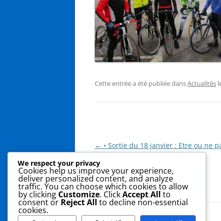
Cette entrée a été publiée dans
Actualités
l
Navigation
←
• Sortie du 18 janvier : Etre ou ne p
des
Charlie
We respect your privacy
Cookies help us improve your experience,
articles
deliver personalized content, and analyze
traffic. You can choose which cookies to allow
by clicking
Customize
. Click
Accept All
to
consent or
Reject All
to decline non-essential
cookies.
Fièrement propulsé par WordPress