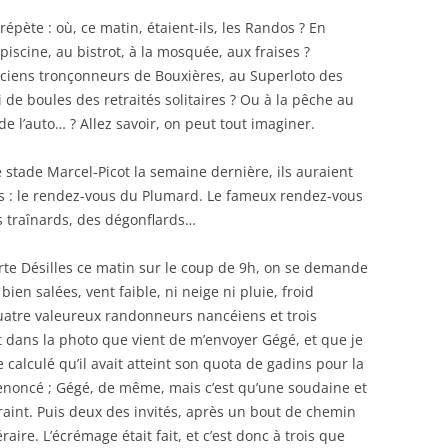
répète : où, ce matin, étaient-ils, les Randos ? En
piscine, au bistrot, à la mosquée, aux fraises ?
Anciens tronçonneurs de Bouxières, au Superloto des
de boules des retraités solitaires ? Ou à la pêche au
 de l’auto… ? Allez savoir, on peut tout imaginer.
 le stade Marcel-Picot la semaine dernière, ils auraient
s : le rendez-vous du Plumard. Le fameux rendez-vous
s traînards, des dégonflards…
Porte Désilles ce matin sur le coup de 9h, on se demande
en salées, vent faible, ni neige ni pluie, froid
uatre valeureux randonneurs nancéiens et trois
t dans la photo que vient de m’envoyer Gégé, et que je
e calculé qu’il avait atteint son quota de gadins pour la
enoncé ; Gégé, de même, mais c’est qu’une soudaine et
traint. Puis deux des invités, après un bout de chemin
aire. L’écrémage était fait, et c’est donc à trois que