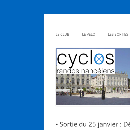
Aller
au
contenu
Cyclos Randos Nanc
LE CLUB
LE VÉLO
LES SORTIES
PRÉSENTATION
EN CLUB
STATUTS
SES BIENFAITS
INSCRIPTIONS
NOUS L’AIMONS
AG – RÉUNIONS
• Sortie du 25 janvier : D