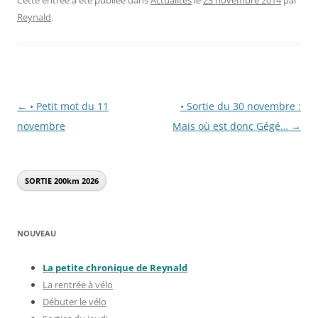
Reynald
.
Navigation
←
• Petit mot du 11
• Sortie du 30 novembre :
des
novembre
Mais où est donc Gégé…
→
articles
SORTIE 200km
2026
NOUVEAU
La petite chronique de Reynal
d
La rentrée à vélo
Débuter le vélo