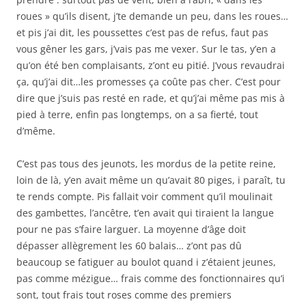
roues » qu’ils disent, j’te demande un peu, dans les roues…
et pis j’ai dit, les poussettes c’est pas de refus, faut pas
vous gêner les gars, j’vais pas me vexer. Sur le tas, y’en a
qu’on été ben complaisants, z’ont eu pitié. J’vous revaudrai
ça, qu’j’ai dit…les promesses ça coûte pas cher. C’est pour
dire que j’suis pas resté en rade, et qu’j’ai même pas mis à
pied à terre, enfin pas longtemps, on a sa fierté, tout
d’même.
C’est pas tous des jeunots, les mordus de la petite reine,
loin de là, y’en avait même un qu’avait 80 piges, i paraît, tu
te rends compte. Pis fallait voir comment qu’il moulinait
des gambettes, l’ancêtre, t’en avait qui tiraient la langue
pour ne pas s’faire larguer. La moyenne d’âge doit
dépasser allègrement les 60 balais… z’ont pas dû
beaucoup se fatiguer au boulot quand i z’étaient jeunes,
pas comme mézigue… frais comme des fonctionnaires qu’i
sont, tout frais tout roses comme des premiers