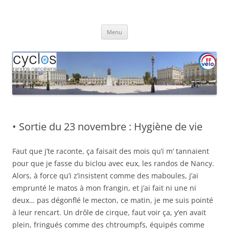
Aller
au
Cyclos Randos Nancéiens
contenu
Menu
• Sortie du 23 novembre : Hygiène de vie
Faut que j’te raconte, ça faisait des mois qu’i m’ tannaient
pour que je fasse du biclou avec eux, les randos de Nancy.
Alors, à force qu’i z’insistent comme des maboules, j’ai
emprunté le matos à mon frangin, et j’ai fait ni une ni
deux… pas dégonflé le mecton, ce matin, je me suis pointé
à leur rencart. Un drôle de cirque, faut voir ça, y’en avait
plein, fringués comme des chtroumpfs, équipés comme