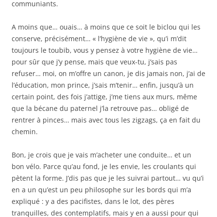
communiants.
A moins que… ouais… à moins que ce soit le biclou qui les
conserve, précisément… « l’hygiène de vie », qu’i m’dit
toujours le toubib, vous y pensez à votre hygiène de vie…
pour sûr que j’y pense, mais que veux-tu, j’sais pas
refuser… moi, on m’offre un canon, je dis jamais non, j’ai de
l’éducation, mon prince, j’sais m’tenir… enfin, jusqu’à un
certain point, des fois j’attige, j’me tiens aux murs, même
que la bécane du paternel j’la retrouve pas… obligé de
rentrer à pinces… mais avec tous les zigzags, ça en fait du
chemin.
Bon, je crois que je vais m’acheter une conduite… et un
bon vélo. Parce qu’au fond, je les envie, les croulants qui
pètent la forme. J’dis pas que je les suivrai partout… vu qu’i
en a un qu’est un peu philosophe sur les bords qui m’a
expliqué : y a des pacifistes, dans le lot, des pères
tranquilles, des contemplatifs, mais y en a aussi pour qui