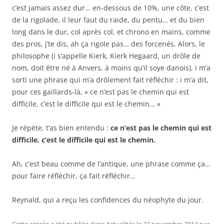
c’est jamais assez dur… en-dessous de 10%, une côte, c’est
de la rigolade, il leur faut du raide, du pentu… et du bien
long dans le dur, col après col, et chrono en mains, comme
des pros, j’te dis, ah ça rigole pas… des forcenés. Alors, le
philosophe (i s’appelle Kierk, Kierk Hegaard, un drôle de
nom, doit être né à Anvers, à moins qu’il soye danois), i m’a
sorti une phrase qui m’a drôlement fait réfléchir : i m’a dit,
pour ces gaillards-là, « ce n’est pas le chemin qui est
difficile, c’est le difficile qui est le chemin… »
Je répète, t’as bien entendu :
ce n’est pas le chemin qui est
difficile, c’est le difficile qui est le chemin.
Ah, c’est beau comme de l’antique, une phrase comme ça…
pour faire réfléchir, ça fait réfléchir…
Reynald, qui a reçu les confidences du néophyte du jour.
Cette entrée a été publiée dans
Actualités
le
23 novembre 2014
par