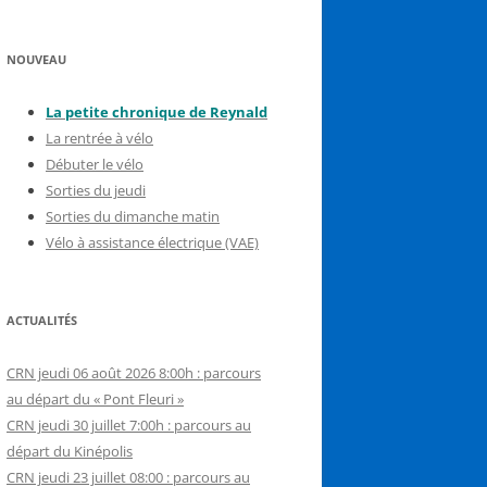
NOUVEAU
La petite chronique de Reynal
d
La rentrée à vélo
Débuter le vélo
Sorties du jeudi
Sorties du dimanche matin
Vélo à assistance électrique (VAE)
ACTUALITÉS
CRN jeudi 06 août 2026 8:00h : parcours
au départ du « Pont Fleuri »
CRN jeudi 30 juillet 7:00h : parcours au
départ du Kinépolis
CRN jeudi 23 juillet 08:00 : parcours au