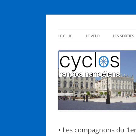
Aller
au
contenu
Cyclos Randos Nanc
LE CLUB
LE VÉLO
LES SORTIES
PRÉSENTATION
EN CLUB
STATUTS
SES BIENFAITS
INSCRIPTIONS
NOUS L’AIMONS
AG – RÉUNIONS
• Les compagnons du 1e