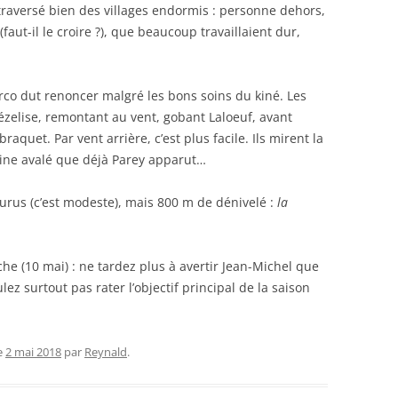
raversé bien des villages endormis : personne dehors,
aut-il le croire ?), que beaucoup travaillaient dur,
arco dut renoncer malgré les bons soins du kiné. Les
ézelise, remontant au vent, gobant Laloeuf, avant
aquet. Par vent arrière, c’est plus facile. Ils mirent la
eine avalé que déjà Parey apparut…
urus (c’est modeste), mais 800 m de dénivelé :
la
he (10 mai) : ne tardez plus à avertir Jean-Michel que
ez surtout pas rater l’objectif principal de la saison
e
2 mai 2018
par
Reynald
.