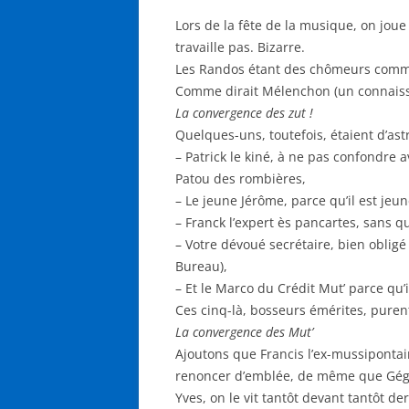
Lors de la fête de la musique, on joue 
travaille pas. Bizarre.
Les Randos étant des chômeurs comme le
Comme dirait Mélenchon (un connaisseu
La convergence des zut !
Quelques-uns, toutefois, étaient d’astr
– Patrick le kiné, à ne pas confondre av
Patou des rombières,
– Le jeune Jérôme, parce qu’il est jeune
– Franck l’expert ès pancartes, sans q
– Votre dévoué secrétaire, bien obligé
Bureau),
– Et le Marco du Crédit Mut’ parce qu’i
Ces cinq-là, bosseurs émérites, purent
La convergence des Mut’
Ajoutons que Francis l’ex-mussipontain 
renoncer d’emblée, de même que Gégé,
Yves, on le vit tantôt devant tantôt de