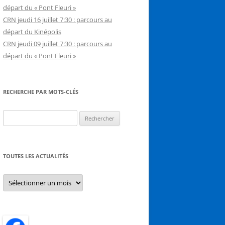
départ du « Pont Fleuri »
CRN jeudi 16 juillet 7:30 : parcours au
départ du Kinépolis
CRN jeudi 09 juillet 7:30 : parcours au
départ du « Pont Fleuri »
RECHERCHE PAR MOTS-CLÉS
Rechercher :
TOUTES LES ACTUALITÉS
Toutes
les
actualités