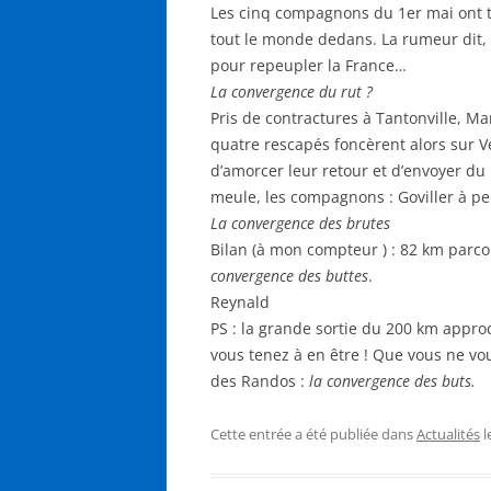
Les cinq compagnons du 1er mai ont t
tout le monde dedans. La rumeur dit, (f
pour repeupler la France…
La convergence du rut ?
Pris de contractures à Tantonville, M
quatre rescapés foncèrent alors sur V
d’amorcer leur retour et d’envoyer du br
meule, les compagnons : Goviller à p
La convergence des brutes
Bilan (à mon compteur ) : 82 km parco
convergence des buttes
.
Reynald
PS : la grande sortie du 200 km approc
vous tenez à en être ! Que vous ne voul
des Randos :
la convergence des buts.
Cette entrée a été publiée dans
Actualités
l