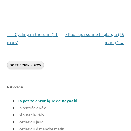
Navigation
←
• Cycling in the rain (11
• Pour qui sonne le gla-gla (25
des
mars)
mars) ?
→
articles
SORTIE 200km
2026
NOUVEAU
La petite chronique de Reynal
d
La rentrée à vélo
Débuter le vélo
Sorties du jeudi
Sorties du dimanche matin