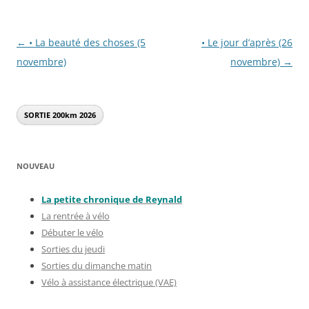
Navigation
←
• La beauté des choses (5
• Le jour d’après (26
des
novembre)
novembre)
→
articles
SORTIE 200km
2026
NOUVEAU
La petite chronique de Reynal
d
La rentrée à vélo
Débuter le vélo
Sorties du jeudi
Sorties du dimanche matin
Vélo à assistance électrique (VAE)