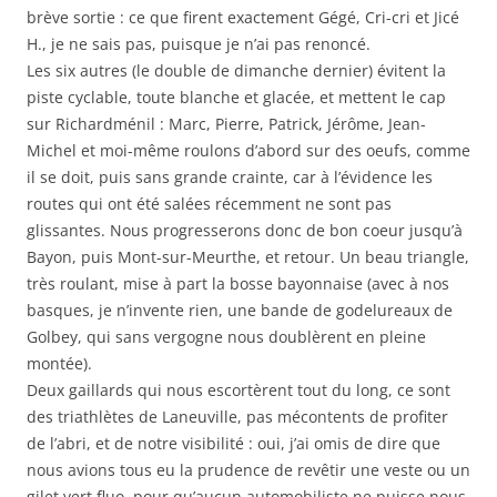
brève sortie : ce que firent exactement Gégé, Cri-cri et Jicé
H., je ne sais pas, puisque je n’ai pas renoncé.
Les six autres (le double de dimanche dernier) évitent la
piste cyclable, toute blanche et glacée, et mettent le cap
sur Richardménil : Marc, Pierre, Patrick, Jérôme, Jean-
Michel et moi-même roulons d’abord sur des oeufs, comme
il se doit, puis sans grande crainte, car à l’évidence les
routes qui ont été salées récemment ne sont pas
glissantes. Nous progresserons donc de bon coeur jusqu’à
Bayon, puis Mont-sur-Meurthe, et retour. Un beau triangle,
très roulant, mise à part la bosse bayonnaise (avec à nos
basques, je n’invente rien, une bande de godelureaux de
Golbey, qui sans vergogne nous doublèrent en pleine
montée).
Deux gaillards qui nous escortèrent tout du long, ce sont
des triathlètes de Laneuville, pas mécontents de profiter
de l’abri, et de notre visibilité : oui, j’ai omis de dire que
nous avions tous eu la prudence de revêtir une veste ou un
gilet vert fluo, pour qu’aucun automobiliste ne puisse nous