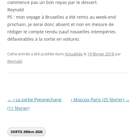
commence pas un bon repas par le dessert.
Reynald
PS : mon voyage à Bruxelles a été remis au week-end
prochain, je serai donc absent et non en mesure de
rédiger le compte rendu (sauf nouvelles intempéries
défavorables à la sortie en voiture).
Cette entrée a été publiée dans
Actualités
le
19 février 2018
par
Reynald
.
Navigation
←
• La sortie Pyeongchang
• Moscou-Paris (25 février)
→
des
(11 février)
articles
SORTIE 200km
2026