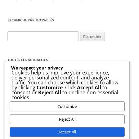
RECHERCHE PAR MOTS-CLÉS
Rechercher :
TOUTES LES ACTUALITÉS
We respect your privacy
Cookies help us improve your experience,
Toutes
les
deliver personalized content, and analyze
actualités
traffic. You can choose which cookies to allow
by clicking
Customize
. Click
Accept All
to
consent or
Reject All
to decline non-essential
cookies.
Customize
Reject All
Accept All